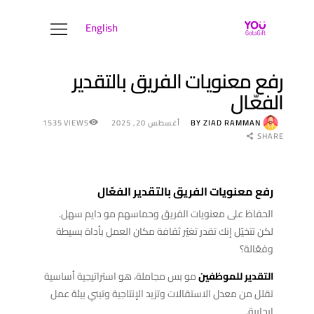
English
YOUGOTAGIFT
Gift Cards For Business
رفع معنويات الفريق بالتقدير
الفعّال
مركز الحلول
نبذة عنا
ZIAD RAMMAN
BY
أغسطس 20, 2025
VIEWS
1535
المدونة
SHARE
تواصل معنا
رفع معنويات الفريق بالتقدير الفعّال
الحفاظ على معنويات الفريق وحماسهم مو دايم سهل.
لكن تتخيّل إنك تقدر تغيّر ثقافة مكان العمل بأداة بسيطة
وفعّالة؟
التقدير للموظفين
مو بس مجاملة، هو استراتيجية أساسية
تقلل من معدل الاستقالات وتزيد الإنتاجية وتبني بيئة عمل
إيجابية.