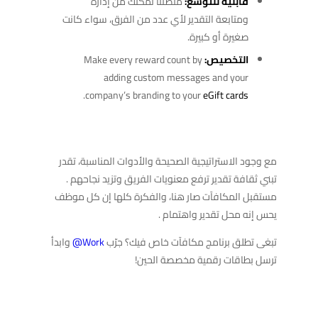
قابلية للتوسع:
منصتنا تمكّنك من إدارة
ومتابعة التقدير لأي عدد من الفرق، سواء كانت
صغيرة أو كبيرة.
التخصيص:
Make every reward count by
adding custom messages and your
.
company’s branding to your
eGift cards
مع وجود الاستراتيجية الصحيحة والأدوات المناسبة، تقدر
تبني ثقافة تقدير ترفع معنويات الفريق وتزيد نجاحهم .
مستقبل المكافآت صار هنا، والفكرة كلها إن كل موظف
يحس إنه محل تقدير واهتمام .
تبغى تطلق برنامج مكافآت خاص فيك؟ جرّب
Work
@
وابدأ
ترسل بطاقات رقمية مخصصة الحين!