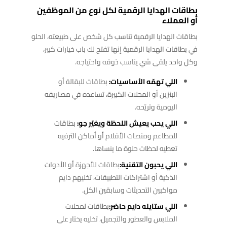
بطاقات الهدايا الرقمية لكل نوع من الموظفين
أو العملاء
بطاقات الهدايا الرقمية تناسب كل شخص على طبيعته، الحلو
في بطاقات الهدايا الرقمية إنها تفتح لك باب خيارات كبير،
وكل واحد يلقى شي يناسب ذوقه واحتياجه.
اللي تهمّه الأساسيات:
بطاقات للبقالة أو
البنزين أو المحلات الكبيرة، تساعده في مصاريفه
اليومية وتريّحه.
اللي يحب يعيش اللحظة ويغيّر جو:
بطاقات
للمطاعم ومنصات الأفلام أو أماكن الترفيه
تعطيه لحظات حلوة ما ينساها.
اللي يحبون التقنية:
بطاقات للأجهزة أو الأدوات
الذكية أو اشتراكات التطبيقات، تخليهم دايم
مواكبين التحديثات وسابقين الكل.
اللي ستايله دايم حاضر:
بطاقات لمحلات
الملابس والعطور والتجميل، تخليه يختار على