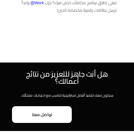
تبغى تطلق برنامج مكافآت خاص فيك؟ جرّب
Work
@
وابدأ
ترسل بطاقات رقمية مخصصة الحين!
هل أنت جاهز للتعزيز من نتائج
أعمالك؟
سنكون معك لتنفيذ أفضل استراتيجية تتناسب مع احتياجات منشأتك.
تواصل معنا