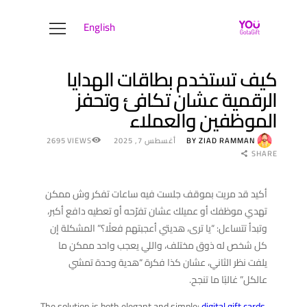
English
YOUGOTAGIFT
Gift Cards For Business
كيف تستخدم بطاقات الهدايا
الرقمية عشان تكافئ وتحفز
مركز الحلول
الموظفين والعملاء
نبذة عنا
المدونة
ZIAD RAMMAN
BY
أغسطس 7, 2025
VIEWS
2695
تواصل معنا
SHARE
أكيد قد مريت بموقف جلست فيه ساعات تفكر وش ممكن
تهدي موظفك أو عميلك عشان تفرّحه أو تعطيه دافع أكبر،
وتبدأ تتساءل: “يا ترى، هديتي أعجبتهم فعلًا؟” المشكلة إن
كل شخص له ذوق مختلف، واللي يعجب واحد ممكن ما
يلفت نظر الثاني، عشان كذا فكرة “هدية وحدة تمشي
عالكل” غالبًا ما تنجح.
The solution is both elegant and simple:
digital gift cards
.