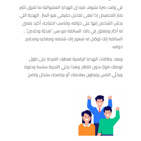
في وقت صرنا نشوف فيه إن الهدايا العشوائية ما تفرق كثير،
صار التخصيص إذا تبغى تفاعل حقيقي هو السرّ . الهدية اللي
يحسّ الشخص إنها على ذوقه، وتناسب احتياجه، أكيد بتعني
له أكثر وبتعلق في باله. السالفة مو بس “هديّة وخلاص”…
السالفة إنك توصّل له شعور إنك شايفه ومقدّره ومحترم
ذوقه.
وبعد، بطاقات الهدايا الرقمية تعطيك الفرحة على طول.
توصلك فورًا بدون انتظار، وهذا يخلي التجربة سلسة وحلوة
ويخلّي الناس يرتبطون بعلامتك أو برنامجك بشكل واضح.