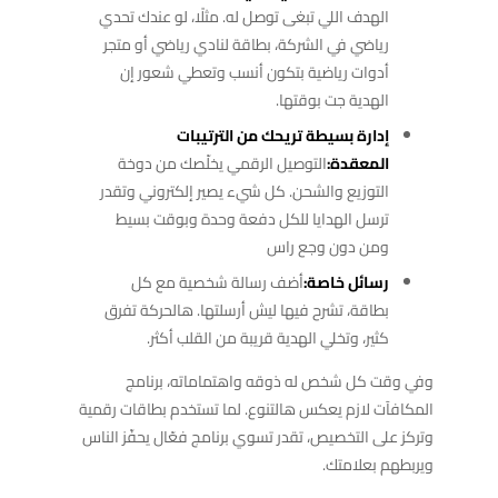
الهدف اللي تبغى توصل له. مثلًا، لو عندك تحدي
رياضي في الشركة، بطاقة لنادي رياضي أو متجر
أدوات رياضية بتكون أنسب وتعطي شعور إن
الهدية جت بوقتها.
إدارة بسيطة تريحك من الترتيبات
المعقدة:
التوصيل الرقمي يخلّصك من دوخة
التوزيع والشحن. كل شيء يصير إلكتروني وتقدر
ترسل الهدايا للكل دفعة وحدة وبوقت بسيط
ومن دون وجع راس
رسائل خاصة:
أضف رسالة شخصية مع كل
بطاقة، تشرح فيها ليش أرسلتها. هالحركة تفرق
كثير، وتخلي الهدية قريبة من القلب أكثر.
وفي وقت كل شخص له ذوقه واهتماماته، برنامج
المكافآت لازم يعكس هالتنوع. لما تستخدم بطاقات رقمية
وتركز على التخصيص، تقدر تسوي برنامج فعّال يحفّز الناس
ويربطهم بعلامتك.