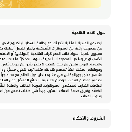
حول هذه الهدية
ابحث عن الهدية المثالية لأحبائك مع بطاقة الهدايا الإلكترونيّة من 
بين مجموعة رائعة من المجوهرات المُصمّمة بإتقان لتجعل أحباءك يش
مميزون للغاية. سواء كانت المجوهرات الهندية (البولكي) أو الألماس 
الذهب أو غيرها من المجموعات الثمينة، سوف تجد كلّ ما تبحث عنه 
والجودة. اليوم، فاجئ من تحبّ بهدية لا تقدّر بثمن من جويالوكا
وجوههم. يمكنك أيضاً تصميم هديتك مثلما تريد لتكون مميزّة و
تشتهر متاجر جويالوكاس 
تصميمٍ وملايين العملاء الراضين باعتبارها الصائغ المفضّل حول العالم
العلامات التجارية لمصمّمي المجوهرات. الجودة الفائقة والمادة النق
المُعقّد وفريق خدمة العملاء المدّرب جيداً هي صفات تضمن فوز العل
بقلوب العملاء.
الشروط والأحكام