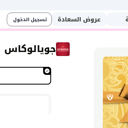
عروض السعادة
جويالوكاس