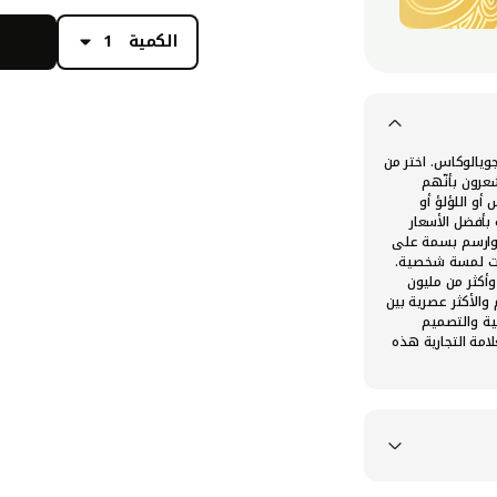
الكمية
1
جويالوكاس. اختر من
عرون بأنّهم
أو اللؤلؤ أو
بأفضل الأسعار
س وارسم بسمة على
ذات لمسة شخصية.
في عشرة بلدان حول العالم مع ٩٥ متجراً وأكثر من مليون
 والأكثر عصرية بين
ّية والتصميم
امة التجارية هذه