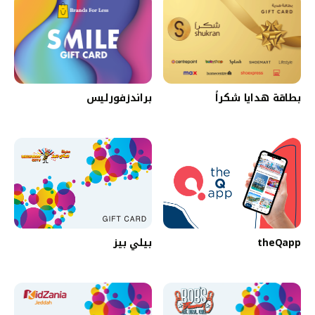
بطاقة هدايا شكراً
براندزفورليس
theQapp
بيلي بيز