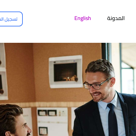
مركز الحلول
المدونة
English
نبذة عنا
تسجيل الد
YOUGOTAGIFT
المدونة
Gift Cards For Business
تواصل معنا