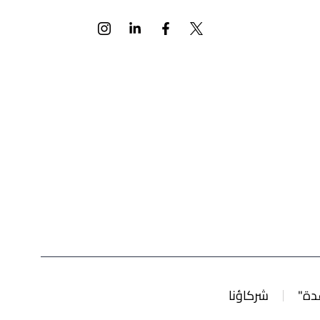
دة"
شركاؤنا