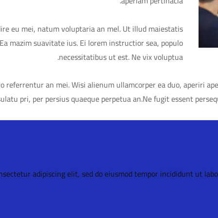
aperiam pertinacia.
ire eu mei, natum voluptaria an mel. Ut illud maiestatis
 Ea mazim suavitate ius. Ei lorem instructior sea, populo
necessitatibus ut est. Ne vix voluptua.
o referrentur an mei. Wisi alienum ullamcorper ea duo, aperiri apeir
latu pri, per persius quaeque perpetua an.Ne fugit essent persequ
sectetur adipiscing elit, sed do eiusmod tempor incididunt ut lab