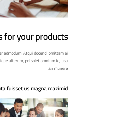
 for your products
erer admodum. Atqui docendi omittam ei
ique alterum, pri solet omnium id, usu
an munere.
luta fuisset us magna mazimid