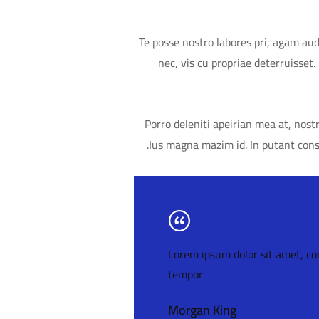
Te posse nostro labores pri, agam aud
nec, vis cu propriae deterruisset.
Porro deleniti apeirian mea at, nostr
Ius magna mazim id. In putant consu
Lorem ipsum dolor sit amet, con
tempor
Morgan King