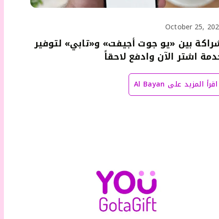
October 25, 20
راكة بين «يو جوت أجيفت» و«تابي» لتوفير
دمة اشتر الآن وادفع لاحقاً
اقرأ المزيد على
Al Bayan